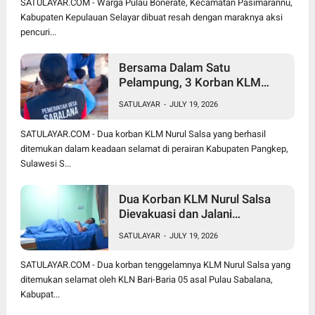
SATULAYAR.COM - Warga Pulau Bonerate, Kecamatan Pasimarannu,
Kabupaten Kepulauan Selayar dibuat resah dengan maraknya aksi
pencuri...
Bersama Dalam Satu
Pelampung, 3 Korban KLM
Nurul Salsa Meninggal Dunia
SATULAYAR
-
JULY 19, 2026
Hanya Jasmal dan Nurmi
Ditemukan Selamat
SATULAYAR.COM - Dua korban KLM Nurul Salsa yang berhasil
ditemukan dalam keadaan selamat di perairan Kabupaten Pangkep,
Sulawesi S...
Dua Korban KLM Nurul Salsa
Dievakuasi dan Jalani
Perawatan Medis di KRI Marlin
SATULAYAR
-
JULY 19, 2026
SATULAYAR.COM - Dua korban tenggelamnya KLM Nurul Salsa yang
ditemukan selamat oleh KLN Bari-Baria 05 asal Pulau Sabalana,
Kabupat...