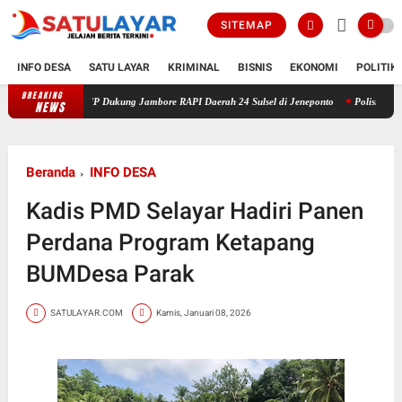
SITEMAP
INFO DESA
SATU LAYAR
KRIMINAL
BISNIS
EKONOMI
POLITIK
BREAKING
MBAE RoIP Dukung Jambore RAPI Daerah 24 Sulsel di Jeneponto
Polisi Amankan Penjua
NEWS
Beranda
INFO DESA
Kadis PMD Selayar Hadiri Panen
Perdana Program Ketapang
BUMDesa Parak
SATULAYAR.COM
Kamis, Januari 08, 2026