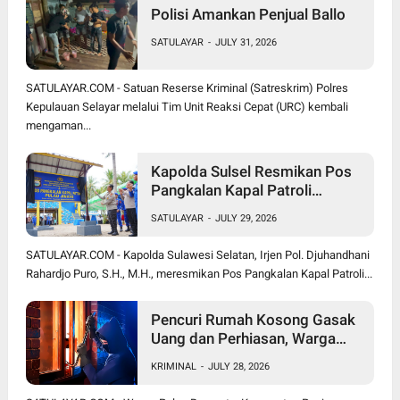
Polisi Amankan Penjual Ballo
SATULAYAR
-
JULY 31, 2026
SATULAYAR.COM - Satuan Reserse Kriminal (Satreskrim) Polres
Kepulauan Selayar melalui Tim Unit Reaksi Cepat (URC) kembali
mengaman...
Kapolda Sulsel Resmikan Pos
Pangkalan Kapal Patroli
Polairud di Pulau Jinato Selayar
SATULAYAR
-
JULY 29, 2026
SATULAYAR.COM - Kapolda Sulawesi Selatan, Irjen Pol. Djuhandhani
Rahardjo Puro, S.H., M.H., meresmikan Pos Pangkalan Kapal Patroli...
Pencuri Rumah Kosong Gasak
Uang dan Perhiasan, Warga
Bonerate Rugi Puluhan Juta
KRIMINAL
-
JULY 28, 2026
Rupiah