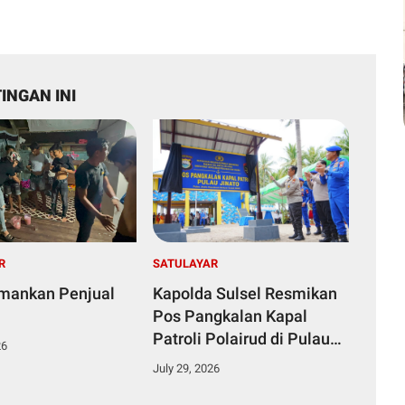
INGAN INI
R
SATULAYAR
Amankan Penjual
Kapolda Sulsel Resmikan
Pos Pangkalan Kapal
Patroli Polairud di Pulau
26
Jinato Selayar
July 29, 2026