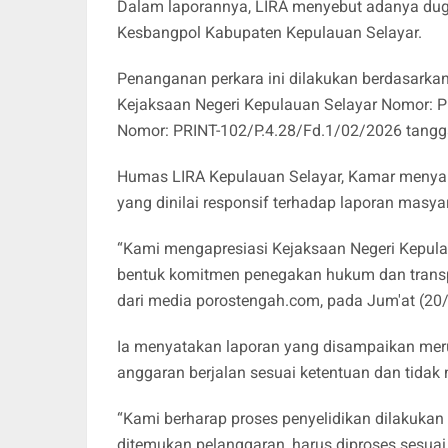
Dalam laporannya, LIRA menyebut adanya dug
Kesbangpol Kabupaten Kepulauan Selayar.
‎Penanganan perkara ini dilakukan berdasarkan 
Kejaksaan Negeri Kepulauan Selayar Nomor: P
Nomor: PRINT-102/P.4.28/Fd.1/02/2026 tangga
‎Humas LIRA Kepulauan Selayar, Kamar menyam
yang dinilai responsif terhadap laporan masya
‎“Kami mengapresiasi Kejaksaan Negeri Kepulau
bentuk komitmen penegakan hukum dan transpa
dari media porostengah.com, pada Jum'at (2
‎Ia menyatakan laporan yang disampaikan meru
anggaran berjalan sesuai ketentuan dan tidak
‎“Kami berharap proses penyelidikan dilakukan s
ditemukan pelanggaran, harus diproses sesuai