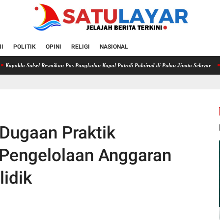
I
POLITIK
OPINI
RELIGI
NASIONAL
lsel Resmikan Pos Pangkalan Kapal Patroli Polairud di Pulau Jinato Selayar
Pencuri Rum
 Dugaan Praktik
Pengelolaan Anggaran
lidik