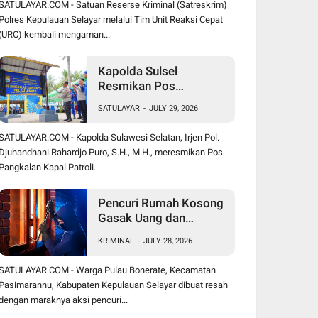
SATULAYAR.COM - Satuan Reserse Kriminal (Satreskrim)
Polres Kepulauan Selayar melalui Tim Unit Reaksi Cepat
(URC) kembali mengaman...
Kapolda Sulsel
Resmikan Pos
Pangkalan Kapal Patroli
SATULAYAR
-
JULY 29, 2026
Polairud di Pulau Jinato
Selayar
SATULAYAR.COM - Kapolda Sulawesi Selatan, Irjen Pol.
Djuhandhani Rahardjo Puro, S.H., M.H., meresmikan Pos
Pangkalan Kapal Patroli...
Pencuri Rumah Kosong
Gasak Uang dan
Perhiasan, Warga
KRIMINAL
-
JULY 28, 2026
Bonerate Rugi Puluhan
Juta Rupiah
SATULAYAR.COM - Warga Pulau Bonerate, Kecamatan
Pasimarannu, Kabupaten Kepulauan Selayar dibuat resah
dengan maraknya aksi pencuri...