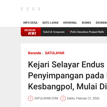
INFO DESA
SATU LAYAR
KRIMINAL
BISNIS
EKONOM
BREAKING
ore RAPI Daerah 24 Sulsel di Jeneponto
Polisi Amankan Penjual Ballo
Kapolda Su
NEWS
Beranda
SATULAYAR
Kejari Selayar Endus
Penyimpangan pada 
Kesbangpol, Mulai Di
SATULAYAR.COM
Sabtu, Februari 21, 2026