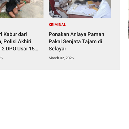
KRIMINAL
i Kabur dari
Ponakan Aniaya Paman
 Polisi Akhiri
Pakai Senjata Tajam di
n 2 DPO Usai 15
Selayar
pung Area
26
March 02, 2026
bunyian