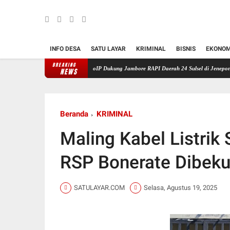
INFO DESA
SATU LAYAR
KRIMINAL
BISNIS
EKONOM
BREAKING
AMBAE RoIP Dukung Jambore RAPI Daerah 24 Sulsel di Jeneponto
Polis
NEWS
Beranda
KRIMINAL
Maling Kabel Listrik 
RSP Bonerate Dibekuk
SATULAYAR.COM
Selasa, Agustus 19, 2025