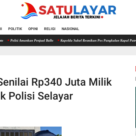
I
POLITIK
OPINI
RELIGI
NASIONAL
i Amankan Penjual Ballo
Kapolda Sulsel Resmikan Pos Pangkalan Kapal Patroli Polairud d
Senilai Rp340 Juta Milik
 Polisi Selayar