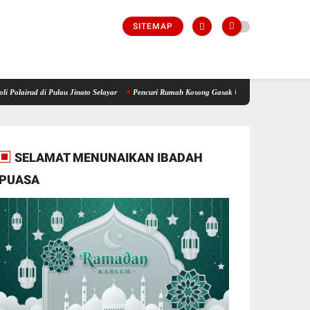
SITEMAP
i Pulau Jinato Selayar
Pencuri Rumah Kosong Gasak Uang dan Perhiasan, Warga Bonera
SELAMAT MENUNAIKAN IBADAH
PUASA