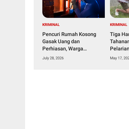
KRIMINAL
KRIMINAL
Pencuri Rumah Kosong
Tiga Har
Gasak Uang dan
Tahanan,
Perhiasan, Warga
Pelaria
Bonerate Rugi Puluhan
Jam Ke
July 28, 2026
May 17, 20
Juta Rupiah
Persem