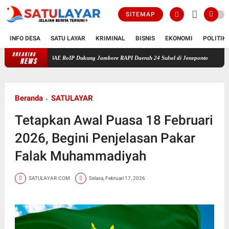
SITEMAP
INFO DESA
SATU LAYAR
KRIMINAL
BISNIS
EKONOMI
POLITIK
BREAKING
AMBAE RoIP Dukung Jambore RAPI Daerah 24 Sulsel di Jeneponto
Polisi Amankan P
NEWS
Beranda
SATULAYAR
Tetapkan Awal Puasa 18 Februari
2026, Begini Penjelasan Pakar
Falak Muhammadiyah
SATULAYAR.COM
Selasa, Februari 17, 2026