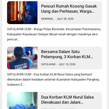
Pencuri Rumah Kosong Gasak
Uang dan Perhiasan, Warga
Bonerate Rugi Puluhan Juta
KRIMINAL
-
JULY 28, 2026
Rupiah
SATULAYAR.COM - Warga Pulau Bonerate, Kecamatan Pasimarannu,
Kabupaten Kepulauan Selayar dibuat resah dengan maraknya aksi
pencuri...
Bersama Dalam Satu
Pelampung, 3 Korban KLM
Nurul Salsa Meninggal Dunia
SATULAYAR
-
JULY 19, 2026
Hanya Jasmal dan Nurmi
Ditemukan Selamat
SATULAYAR.COM - Dua korban KLM Nurul Salsa yang berhasil
ditemukan dalam keadaan selamat di perairan Kabupaten Pangkep,
Sulawesi S...
Dua Korban KLM Nurul Salsa
Dievakuasi dan Jalani
Perawatan Medis di KRI Marlin