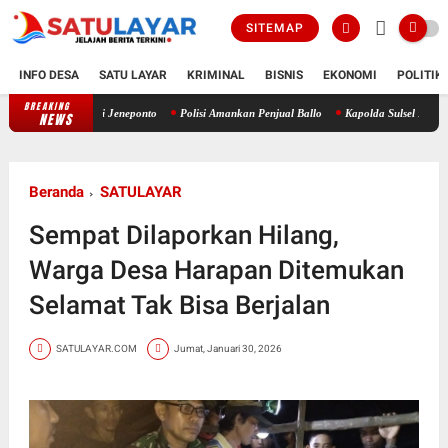
SITEMAP
INFO DESA
SATU LAYAR
KRIMINAL
BISNIS
EKONOMI
POLITIK
BREAKING
AMBAE RoIP Dukung Jambore RAPI Daerah 24 Sulsel di Jeneponto
P
NEWS
Beranda
SATULAYAR
Sempat Dilaporkan Hilang,
Warga Desa Harapan Ditemukan
Selamat Tak Bisa Berjalan
SATULAYAR.COM
Jumat, Januari 30, 2026