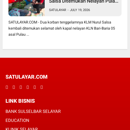
Salsa Ditemukan Nelayan Pulau
Sabalana
SATULAYAR
-
JULY 19, 2026
SATULAYAR.COM - Dua korban tenggelamnya KLM Nurul Salsa
kembali ditemukan selamat oleh kapal nelayan KLN Bari-Baria 05
asal Pulau ...
SATULAYAR.COM
LINK BISNIS
BANK SULSELBAR SELAYAR
EDUCATION
KLINIK SELAYAR