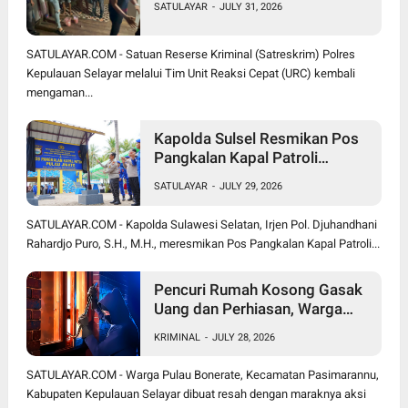
SATULAYAR
-
JULY 31, 2026
SATULAYAR.COM - Satuan Reserse Kriminal (Satreskrim) Polres
Kepulauan Selayar melalui Tim Unit Reaksi Cepat (URC) kembali
mengaman...
Kapolda Sulsel Resmikan Pos
Pangkalan Kapal Patroli
Polairud di Pulau Jinato Selayar
SATULAYAR
-
JULY 29, 2026
SATULAYAR.COM - Kapolda Sulawesi Selatan, Irjen Pol. Djuhandhani
Rahardjo Puro, S.H., M.H., meresmikan Pos Pangkalan Kapal Patroli...
Pencuri Rumah Kosong Gasak
Uang dan Perhiasan, Warga
Bonerate Rugi Puluhan Juta
KRIMINAL
-
JULY 28, 2026
Rupiah
SATULAYAR.COM - Warga Pulau Bonerate, Kecamatan Pasimarannu,
Kabupaten Kepulauan Selayar dibuat resah dengan maraknya aksi