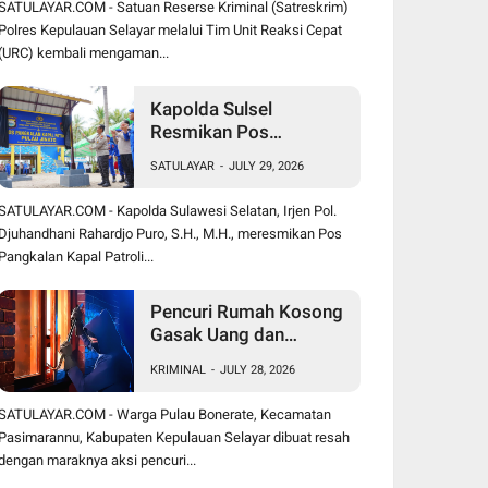
SATULAYAR.COM - Satuan Reserse Kriminal (Satreskrim)
Polres Kepulauan Selayar melalui Tim Unit Reaksi Cepat
(URC) kembali mengaman...
Kapolda Sulsel
Resmikan Pos
Pangkalan Kapal Patroli
SATULAYAR
-
JULY 29, 2026
Polairud di Pulau Jinato
Selayar
SATULAYAR.COM - Kapolda Sulawesi Selatan, Irjen Pol.
Djuhandhani Rahardjo Puro, S.H., M.H., meresmikan Pos
Pangkalan Kapal Patroli...
Pencuri Rumah Kosong
Gasak Uang dan
Perhiasan, Warga
KRIMINAL
-
JULY 28, 2026
Bonerate Rugi Puluhan
Juta Rupiah
SATULAYAR.COM - Warga Pulau Bonerate, Kecamatan
Pasimarannu, Kabupaten Kepulauan Selayar dibuat resah
dengan maraknya aksi pencuri...