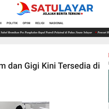
I
POLITIK
OPINI
RELIGI
NASIONAL
ikan Pos Pangkalan Kapal Patroli Polairud di Pulau Jinato Selayar
Pencuri Rumah Koson
dan Gigi Kini Tersedia di