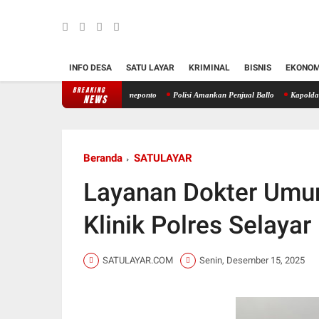
INFO DESA
SATU LAYAR
KRIMINAL
BISNIS
EKONOM
BREAKING
I Daerah 24 Sulsel di Jeneponto
Polisi Amankan Penjual Ballo
Kapolda Sulsel Resm
NEWS
Beranda
SATULAYAR
Layanan Dokter Umum 
Klinik Polres Selayar
SATULAYAR.COM
Senin, Desember 15, 2025