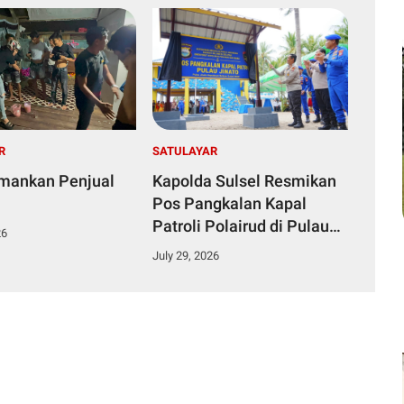
R
SATULAYAR
Amankan Penjual
Kapolda Sulsel Resmikan
Pos Pangkalan Kapal
Patroli Polairud di Pulau
26
Jinato Selayar
July 29, 2026