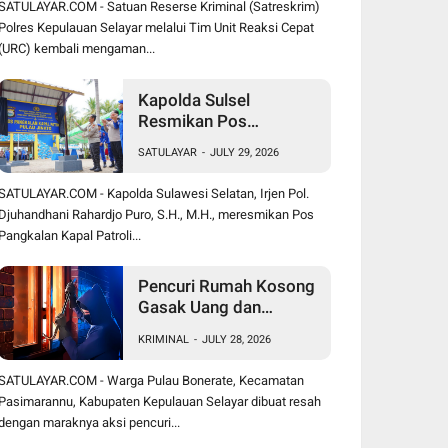
SATULAYAR.COM - Satuan Reserse Kriminal (Satreskrim)
Polres Kepulauan Selayar melalui Tim Unit Reaksi Cepat
(URC) kembali mengaman...
Kapolda Sulsel
Resmikan Pos
Pangkalan Kapal Patroli
SATULAYAR
-
JULY 29, 2026
Polairud di Pulau Jinato
Selayar
SATULAYAR.COM - Kapolda Sulawesi Selatan, Irjen Pol.
Djuhandhani Rahardjo Puro, S.H., M.H., meresmikan Pos
Pangkalan Kapal Patroli...
Pencuri Rumah Kosong
Gasak Uang dan
Perhiasan, Warga
KRIMINAL
-
JULY 28, 2026
Bonerate Rugi Puluhan
Juta Rupiah
SATULAYAR.COM - Warga Pulau Bonerate, Kecamatan
Pasimarannu, Kabupaten Kepulauan Selayar dibuat resah
dengan maraknya aksi pencuri...