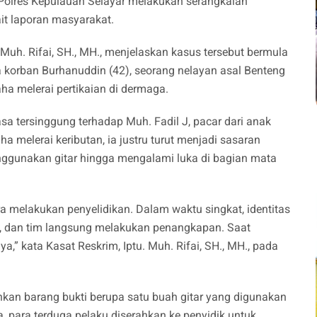
Polres Kepulauan Selayar melakukan serangkaian
it laporan masyarakat.
Muh. Rifai, SH., MH., menjelaskan kasus tersebut bermula
a korban Burhanuddin (42), seorang nelayan asal Benteng
ha melerai pertikaian di dermaga.
sa tersinggung terhadap Muh. Fadil J, pacar dari anak
ha melerai keributan, ia justru turut menjadi sasaran
ggunakan gitar hingga mengalami luka di bagian mata
 melakukan penyelidikan. Dalam waktu singkat, identitas
ui, dan tim langsung melakukan penangkapan. Saat
a,” kata Kasat Reskrim, Iptu. Muh. Rifai, SH., MH., pada
nkan barang bukti berupa satu buah gitar yang digunakan
, para terduga pelaku diserahkan ke penyidik untuk