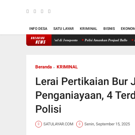
INFO DESA
SATU LAYAR
KRIMINAL
BISNIS
EKONOM
BREAKING
re RAPI Daerah 24 Sulsel di Jeneponto
Polisi Amankan Penjual Ballo
Kapolda Suls
NEWS
Beranda
KRIMINAL
Lerai Pertikaian Bur 
Penganiayaan, 4 Ter
Polisi
SATULAYAR.COM
Senin, September 15, 2025