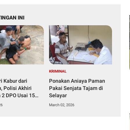
INGAN INI
KRIMINAL
i Kabur dari
Ponakan Aniaya Paman
 Polisi Akhiri
Pakai Senjata Tajam di
n 2 DPO Usai 15
Selayar
pung Area
26
March 02, 2026
bunyian