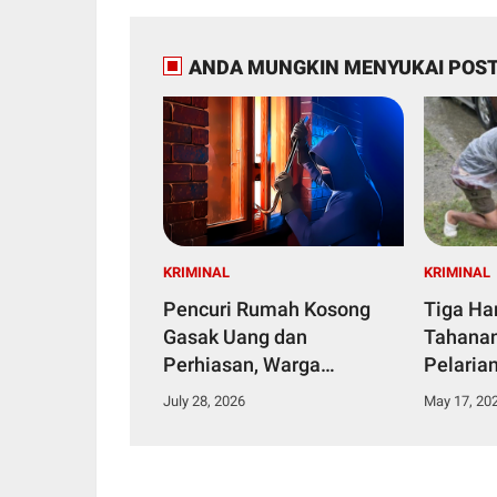
ANDA MUNGKIN MENYUKAI POST
KRIMINAL
KRIMINAL
Pencuri Rumah Kosong
Tiga Har
Gasak Uang dan
Tahanan,
Perhiasan, Warga
Pelaria
Bonerate Rugi Puluhan
Jam Ke
July 28, 2026
May 17, 20
Juta Rupiah
Persem