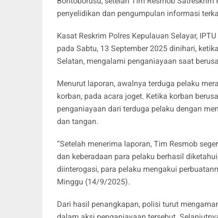
Bontoborusu, setelah Tim Resmob Satreskrim 
penyelidikan dan pengumpulan informasi terka
Kasat Reskrim Polres Kepulauan Selayar, IPTU 
pada Sabtu, 13 September 2025 dinihari, ketik
Selatan, mengalami penganiayaan saat berusa
Menurut laporan, awalnya terduga pelaku mera
korban, pada acara joget. Ketika korban berusa
penganiayaan dari terduga pelaku dengan men
dan tangan.
“Setelah menerima laporan, Tim Resmob segera
dan keberadaan para pelaku berhasil diketah
diinterogasi, para pelaku mengakui perbuatanny
Minggu (14/9/2025).
Dari hasil penangkapan, polisi turut mengama
dalam aksi penganiayaan tersebut. Selanjutnya