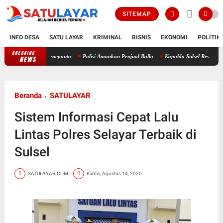
SITEMAP
INFO DESA
SATU LAYAR
KRIMINAL
BISNIS
EKONOMI
POLITIK
BREAKING
AMBAE RoIP Dukung Jambore RAPI Daerah 24 Sulsel di Jeneponto
Polis
NEWS
Beranda
SATULAYAR
Sistem Informasi Cepat Lalu
Lintas Polres Selayar Terbaik di
Sulsel
SATULAYAR.COM
Kamis, Agustus 14, 2025