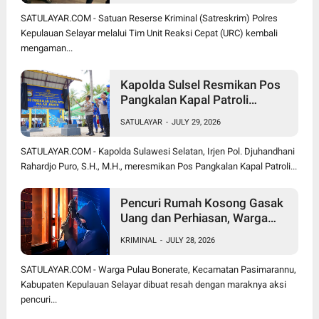
SATULAYAR.COM - Satuan Reserse Kriminal (Satreskrim) Polres
Kepulauan Selayar melalui Tim Unit Reaksi Cepat (URC) kembali
mengaman...
Kapolda Sulsel Resmikan Pos
Pangkalan Kapal Patroli
Polairud di Pulau Jinato Selayar
SATULAYAR
-
JULY 29, 2026
SATULAYAR.COM - Kapolda Sulawesi Selatan, Irjen Pol. Djuhandhani
Rahardjo Puro, S.H., M.H., meresmikan Pos Pangkalan Kapal Patroli...
Pencuri Rumah Kosong Gasak
Uang dan Perhiasan, Warga
Bonerate Rugi Puluhan Juta
KRIMINAL
-
JULY 28, 2026
Rupiah
SATULAYAR.COM - Warga Pulau Bonerate, Kecamatan Pasimarannu,
Kabupaten Kepulauan Selayar dibuat resah dengan maraknya aksi
pencuri...