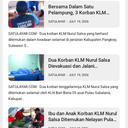
Bersama Dalam Satu
Pelampung, 3 Korban KLM
Nurul Salsa Meninggal Dunia
SATULAYAR
-
JULY 19, 2026
Hanya Jasmal dan Nurmi
Ditemukan Selamat
SATULAYAR.COM - Dua korban KLM Nurul Salsa yang berhasil
ditemukan dalam keadaan selamat di perairan Kabupaten Pangkep,
Sulawesi S...
Dua Korban KLM Nurul Salsa
Dievakuasi dan Jalani
Perawatan Medis di KRI Marlin
SATULAYAR
-
JULY 19, 2026
SATULAYAR.COM - Dua korban tenggelamnya KLM Nurul Salsa yang
ditemukan selamat oleh KLN Bari-Baria 05 asal Pulau Sabalana,
Kabupat...
Ibu dan Anak Korban KLM Nurul
Salsa Ditemukan Nelayan Pulau
Sabalana