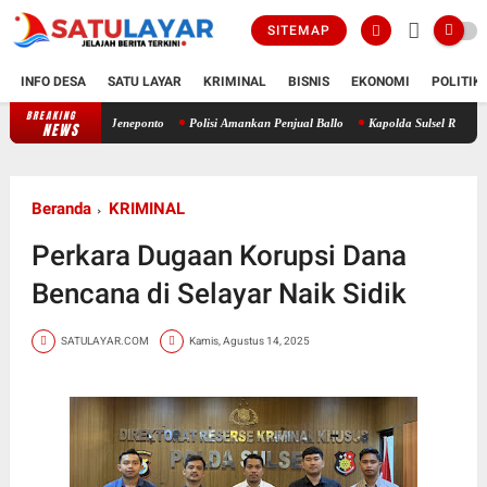
SITEMAP
INFO DESA
SATU LAYAR
KRIMINAL
BISNIS
EKONOMI
POLITIK
BREAKING
AMBAE RoIP Dukung Jambore RAPI Daerah 24 Sulsel di Jeneponto
Polis
NEWS
Beranda
KRIMINAL
Perkara Dugaan Korupsi Dana
Bencana di Selayar Naik Sidik
SATULAYAR.COM
Kamis, Agustus 14, 2025