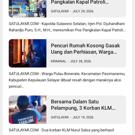
Pangkalan Kapal Patroli
Polairud di Pulau Jinato Selayar
SATULAYAR
-
JULY 29, 2026
SATULAYAR.COM - Kapolda Sulawesi Selatan, Irjen Pol. Djuhandhani
Rahardjo Puro, S.H., M.H., meresmikan Pos Pangkalan Kapal Patroli...
Pencuri Rumah Kosong Gasak
Uang dan Perhiasan, Warga
Bonerate Rugi Puluhan Juta
KRIMINAL
-
JULY 28, 2026
Rupiah
SATULAYAR.COM - Warga Pulau Bonerate, Kecamatan Pasimarannu,
Kabupaten Kepulauan Selayar dibuat resah dengan maraknya aksi
pencuri...
Bersama Dalam Satu
Pelampung, 3 Korban KLM
Nurul Salsa Meninggal Dunia
SATULAYAR
-
JULY 19, 2026
Hanya Jasmal dan Nurmi
Ditemukan Selamat
SATULAYAR.COM - Dua korban KLM Nurul Salsa yang berhasil