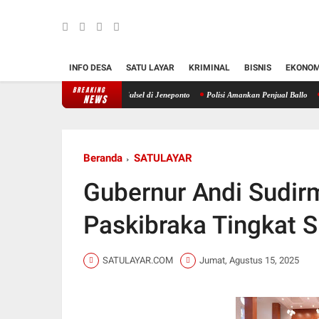
INFO DESA
SATU LAYAR
KRIMINAL
BISNIS
EKONOM
BREAKING
bore RAPI Daerah 24 Sulsel di Jeneponto
Polisi Amankan Penjual Ballo
Kapolda S
NEWS
Beranda
SATULAYAR
Gubernur Andi Sudir
Paskibraka Tingkat S
SATULAYAR.COM
Jumat, Agustus 15, 2025