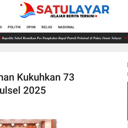
I
POLITIK
OPINI
RELIGI
NASIONAL
ulsel Resmikan Pos Pangkalan Kapal Patroli Polairud di Pulau Jinato Selayar
Pencuri Ru
man Kukuhkan 73
ulsel 2025