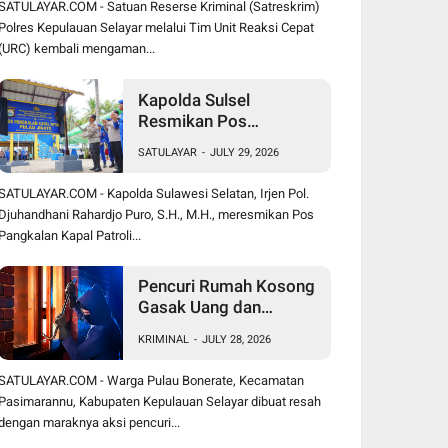
SATULAYAR.COM - Satuan Reserse Kriminal (Satreskrim)
Polres Kepulauan Selayar melalui Tim Unit Reaksi Cepat
(URC) kembali mengaman...
Kapolda Sulsel
Resmikan Pos
Pangkalan Kapal Patroli
SATULAYAR
-
JULY 29, 2026
Polairud di Pulau Jinato
Selayar
SATULAYAR.COM - Kapolda Sulawesi Selatan, Irjen Pol.
Djuhandhani Rahardjo Puro, S.H., M.H., meresmikan Pos
Pangkalan Kapal Patroli...
Pencuri Rumah Kosong
Gasak Uang dan
Perhiasan, Warga
KRIMINAL
-
JULY 28, 2026
Bonerate Rugi Puluhan
Juta Rupiah
SATULAYAR.COM - Warga Pulau Bonerate, Kecamatan
Pasimarannu, Kabupaten Kepulauan Selayar dibuat resah
dengan maraknya aksi pencuri...