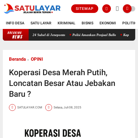
SITEMAP
INFO DESA
SATU LAYAR
KRIMINAL
BISNIS
EKONOMI
POLITIK
BREAKING
erah 24 Sulsel di Jeneponto
Polisi Amankan Penjual Ballo
Kapolda Sulsel Resmikan
NEWS
Beranda
OPINI
Koperasi Desa Merah Putih,
Loncatan Besar Atau Jebakan
Baru ?
SATULAYAR.COM
Selasa, Juli 08, 2025