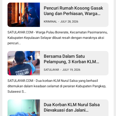
Pencuri Rumah Kosong Gasak
Uang dan Perhiasan, Warga
Bonerate Rugi Puluhan Juta
KRIMINAL
-
JULY 28, 2026
Rupiah
SATULAYAR.COM - Warga Pulau Bonerate, Kecamatan Pasimarannu,
Kabupaten Kepulauan Selayar dibuat resah dengan maraknya aksi
pencuri...
Bersama Dalam Satu
Pelampung, 3 Korban KLM
Nurul Salsa Meninggal Dunia
SATULAYAR
-
JULY 19, 2026
Hanya Jasmal dan Nurmi
Ditemukan Selamat
SATULAYAR.COM - Dua korban KLM Nurul Salsa yang berhasil
ditemukan dalam keadaan selamat di perairan Kabupaten Pangkep,
Sulawesi S...
Dua Korban KLM Nurul Salsa
Dievakuasi dan Jalani
Perawatan Medis di KRI Marlin