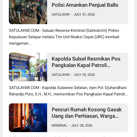
Polisi Amankan Penjual Ballo
SATULAYAR
-
JULY 31, 2026
SATULAYAR.COM - Satuan Reserse Kriminal (Satreskrim) Polres
Kepulauan Selayar melalui Tim Unit Reaksi Cepat (URC) kembali
mengaman...
Kapolda Sulsel Resmikan Pos
Pangkalan Kapal Patroli
Polairud di Pulau Jinato Selayar
SATULAYAR
-
JULY 29, 2026
SATULAYAR.COM - Kapolda Sulawesi Selatan, Irjen Pol. Djuhandhani
Rahardjo Puro, S.H., M.H., meresmikan Pos Pangkalan Kapal Patroli...
Pencuri Rumah Kosong Gasak
Uang dan Perhiasan, Warga
Bonerate Rugi Puluhan Juta
KRIMINAL
-
JULY 28, 2026
Rupiah