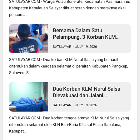
SATULAYAR.COM - Warga Pulau Bonerate, Kecamatan Pasimarannu,
Kabupaten Kepulauan Selayar dibuat resah dengan maraknya aksi
pencuri...
Bersama Dalam Satu
Pelampung, 3 Korban KLM
Nurul Salsa Meninggal Dunia
SATULAYAR
-
JULY 19, 2026
Hanya Jasmal dan Nurmi
Ditemukan Selamat
SATULAYAR.COM - Dua korban KLM Nurul Salsa yang berhasil
ditemukan dalam keadaan selamat di perairan Kabupaten Pangkep,
Sulawesi S...
Dua Korban KLM Nurul Salsa
Dievakuasi dan Jalani
Perawatan Medis di KRI Marlin
SATULAYAR
-
JULY 19, 2026
SATULAYAR.COM - Dua korban tenggelamnya KLM Nurul Salsa yang
ditemukan selamat oleh KLN Bari-Baria 05 asal Pulau Sabalana,
Kabupat...