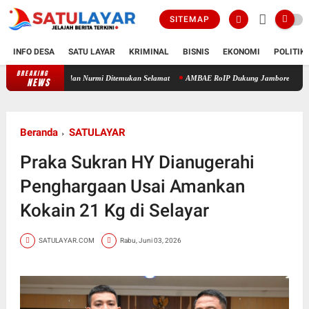
SITEMAP
INFO DESA
SATU LAYAR
KRIMINAL
BISNIS
EKONOMI
POLITIK
BREAKING
a Jasmal dan Nurmi Ditemukan Selamat
AMBAE RoIP Dukung Jambore RAPI Daerah 24 S
NEWS
Beranda
SATULAYAR
Praka Sukran HY Dianugerahi
Penghargaan Usai Amankan
Kokain 21 Kg di Selayar
SATULAYAR.COM
Rabu, Juni 03, 2026