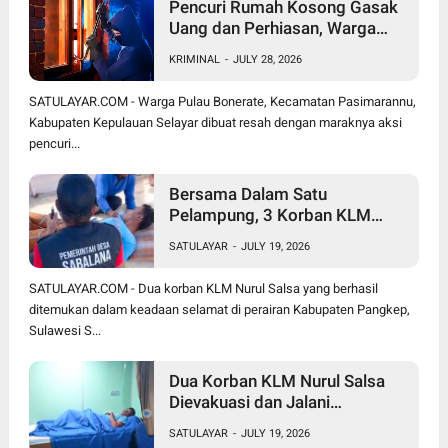
Pencuri Rumah Kosong Gasak
Uang dan Perhiasan, Warga
Bonerate Rugi Puluhan Juta
KRIMINAL
-
JULY 28, 2026
Rupiah
SATULAYAR.COM - Warga Pulau Bonerate, Kecamatan Pasimarannu,
Kabupaten Kepulauan Selayar dibuat resah dengan maraknya aksi
pencuri...
Bersama Dalam Satu
Pelampung, 3 Korban KLM
Nurul Salsa Meninggal Dunia
SATULAYAR
-
JULY 19, 2026
Hanya Jasmal dan Nurmi
Ditemukan Selamat
SATULAYAR.COM - Dua korban KLM Nurul Salsa yang berhasil
ditemukan dalam keadaan selamat di perairan Kabupaten Pangkep,
Sulawesi S...
Dua Korban KLM Nurul Salsa
Dievakuasi dan Jalani
Perawatan Medis di KRI Marlin
SATULAYAR
-
JULY 19, 2026