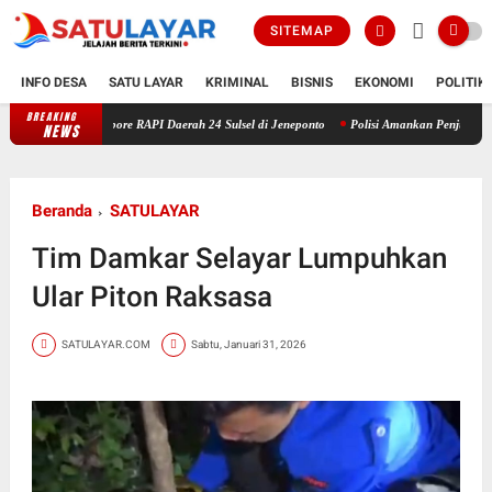
SITEMAP
INFO DESA
SATU LAYAR
KRIMINAL
BISNIS
EKONOMI
POLITIK
BREAKING
ng Jambore RAPI Daerah 24 Sulsel di Jeneponto
Polisi Amankan Penjual Ballo
Kapo
NEWS
Beranda
SATULAYAR
Tim Damkar Selayar Lumpuhkan
Ular Piton Raksasa
SATULAYAR.COM
Sabtu, Januari 31, 2026