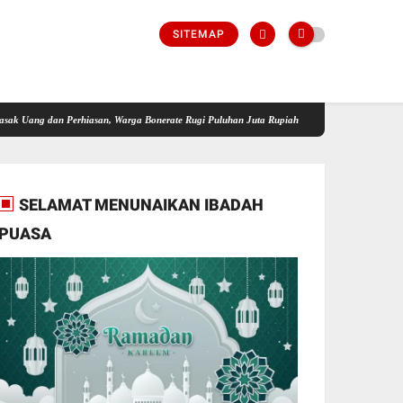
SITEMAP
dan Perhiasan, Warga Bonerate Rugi Puluhan Juta Rupiah
Bersama Dalam Satu Pelampu
SELAMAT MENUNAIKAN IBADAH
PUASA