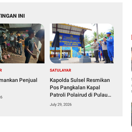
INGAN INI
R
SATULAYAR
Amankan Penjual
Kapolda Sulsel Resmikan
Pos Pangkalan Kapal
Patroli Polairud di Pulau
26
Jinato Selayar
July 29, 2026