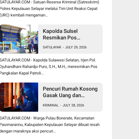
SATULAYAR.COM - Satuan Reserse Kriminal (Satreskrim)
Polres Kepulauan Selayar melalui Tim Unit Reaksi Cepat
(URC) kembali mengaman...
Kapolda Sulsel
Resmikan Pos
Pangkalan Kapal Patroli
SATULAYAR
-
JULY 29, 2026
Polairud di Pulau Jinato
Selayar
SATULAYAR.COM - Kapolda Sulawesi Selatan, Irjen Pol.
Djuhandhani Rahardjo Puro, S.H., M.H., meresmikan Pos
Pangkalan Kapal Patroli...
Pencuri Rumah Kosong
Gasak Uang dan
Perhiasan, Warga
KRIMINAL
-
JULY 28, 2026
Bonerate Rugi Puluhan
Juta Rupiah
SATULAYAR.COM - Warga Pulau Bonerate, Kecamatan
Pasimarannu, Kabupaten Kepulauan Selayar dibuat resah
dengan maraknya aksi pencuri...