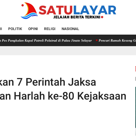
I
POLITIK
OPINI
RELIGI
NASIONAL
alan Kapal Patroli Polairud di Pulau Jinato Selayar
Pencuri Rumah Kosong Gasak Uang 
kan 7 Perintah Jaksa
an Harlah ke-80 Kejaksaan