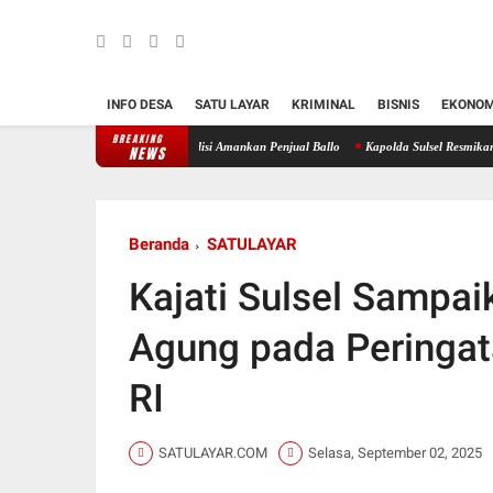
INFO DESA
SATU LAYAR
KRIMINAL
BISNIS
EKONOM
BREAKING
ulsel di Jeneponto
Polisi Amankan Penjual Ballo
Kapolda Sulsel Resmikan Pos Pangk
NEWS
Beranda
SATULAYAR
Kajati Sulsel Sampai
Agung pada Peringat
RI
SATULAYAR.COM
Selasa, September 02, 2025